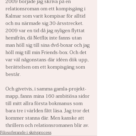
2009 började jag skriva på en 
relationsroman om ett kompisgäng i 
Kalmar som varit kompisar för alltid 
och nu närmade sig 30-årsstrecket. 
2009 var en tid då jag nyligen flyttat 
hemifrån, då Netflix inte fanns utan 
man höll sig till sina dvd-boxar och jag 
höll mig till min Friends-box. Och det 
var väl någonstans där idéen dök upp, 
berättelsen om ett kompisgäng som 
består.
Och givetvis, i samma gamla-projekt-
mapp, fanns mina 160 ambitiösa sidor 
till mitt allra första bokmanus som 
bara tre i världen fått läsa. Jag tror det 
kommer stanna där. Men kanske att 
thrillern och relationsromanen blir av.
Filosoferande i skrivprocess