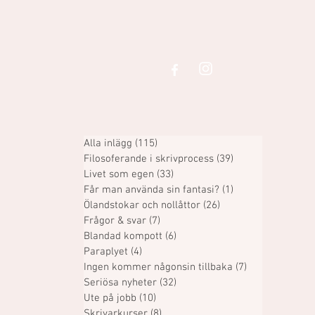
Alla inlägg
(115)
115 inlägg
Filosoferande i skrivprocess
(39)
39 inlägg
Livet som egen
(33)
33 inlägg
Får man använda sin fantasi?
(1)
1 inlägg
Ölandstokar och nollåttor
(26)
26 inlägg
Frågor & svar
(7)
7 inlägg
Blandad kompott
(6)
6 inlägg
Paraplyet
(4)
4 inlägg
Ingen kommer någonsin tillbaka
(7)
7 inlägg
Seriösa nyheter
(32)
32 inlägg
Ute på jobb
(10)
10 inlägg
Skrivarkurser
(8)
8 inlägg