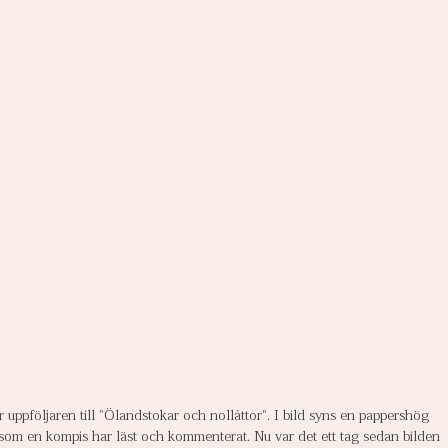
är uppföljaren till "Ölandstokar och nollåttor". I bild syns en pappershög 
, som en kompis har läst och kommenterat. Nu var det ett tag sedan bilden 