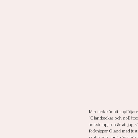
Min tanke är att uppföljar
"Ölandstokar och nollåttor
anledningarna är att jag så
förknippar Öland med just 
skulle nog ändå säga höste