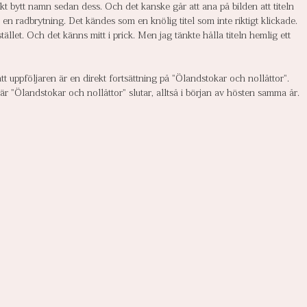
skt bytt namn sedan dess. Och det kanske går att ana på bilden att titeln 
 en radbrytning. Det kändes som en knölig titel som inte riktigt klickade. 
stället. Och det känns mitt i prick. Men jag tänkte hålla titeln hemlig ett 
t uppföljaren är en direkt fortsättning på "Ölandstokar och nollåttor". 
är "Ölandstokar och nollåttor" slutar, alltså i början av hösten samma år.