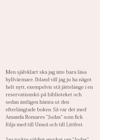
Men självklart ska jag inte bara läsa 
hyllvärmare. Ibland vill jag ju ha något 
helt nytt, exempelvis stå jättelänge i en 
reservationskö på biblioteket och 
sedan äntligen hämta ut den 
efterlängtade boken. Så var det med 
Amanda Romares "Judas" som fick 
följa med till Umeå och till Littfest. 
Jag tyckte väldigt mycket om "Judas". 