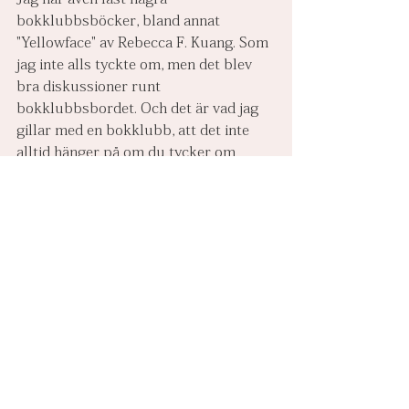
bokklubbsböcker, bland annat 
"Yellowface" av Rebecca F. Kuang. Som 
jag inte alls tyckte om, men det blev 
bra diskussioner runt 
bokklubbsbordet. Och det är vad jag 
gillar med en bokklubb, att det inte 
alltid hänger på om du tycker om 
boken eller inte, samtalen kan bli 
intressanta ändå.
En annan grej som jag gillar med att 
vara med i en bokklubb, det är att läsa 
utanför mina egna läsramar. Testa lite 
nytt. Och dessutom få tips av ens 
bokklubbskompisar på ny läsning. Nu 
ligger det exempelvis tre deckare på 
mitt nattduksbord och väntar. Det är 
inte ofta det gör. Jag läser typ aldrig 