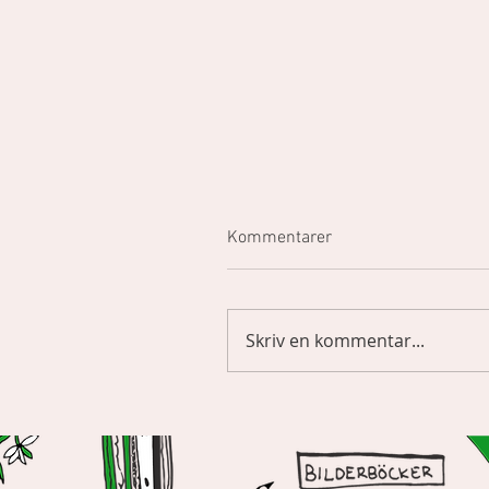
Kommentarer
Skriv en kommentar...
På repeat i lurarna