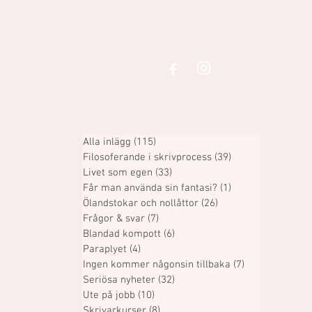
Alla inlägg
(115)
115 inlägg
Filosoferande i skrivprocess
(39)
39 inlägg
Livet som egen
(33)
33 inlägg
Får man använda sin fantasi?
(1)
1 inlägg
Ölandstokar och nollåttor
(26)
26 inlägg
Frågor & svar
(7)
7 inlägg
Blandad kompott
(6)
6 inlägg
Paraplyet
(4)
4 inlägg
Ingen kommer någonsin tillbaka
(7)
7 inlägg
Seriösa nyheter
(32)
32 inlägg
Ute på jobb
(10)
10 inlägg
Skrivarkurser
(8)
8 inlägg