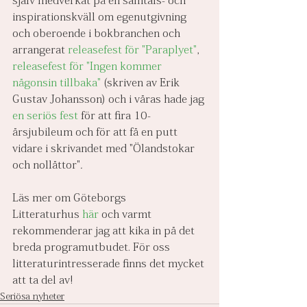
själv medverkat på en samtals- och 
inspirationskväll om egenutgivning 
och oberoende i bokbranchen och 
arrangerat
 releasefest för "Paraplyet"
, 
releasefest för "Ingen kommer 
någonsin tillbaka" 
(skriven av Erik 
Gustav Johansson) och i våras hade jag 
en seriös fest
 för att fira 10-
årsjubileum och för att få en putt 
vidare i skrivandet med "Ölandstokar 
och nollåttor"
.
Läs mer om Göteborgs 
Litteraturhus 
här
 och varmt 
rekommenderar jag att kika in på det 
breda programutbudet. För oss 
litteraturintresserade finns det mycket 
att ta del av!
Seriösa nyheter