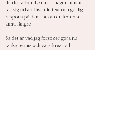
du dessutom lyxen att någon annan 
tar sig tid att läsa din text och ge dig 
respons på den. Då kan du komma 
ännu längre.
Så det är vad jag försöker göra nu, 
tänka tennis och vara kreativ. I 
måndags drejade jag exempelvis, vilket 
gav mig en väldig lust till att skriva.