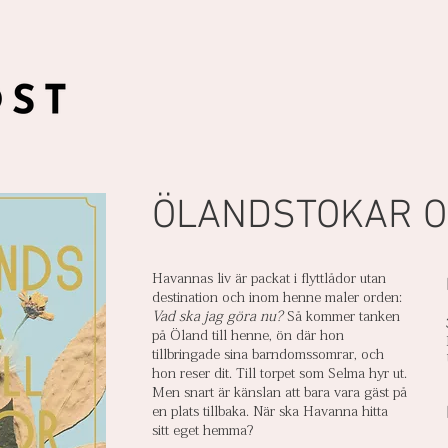
ÖLANDSTOKAR O
Havannas liv är packat i flyttlådor utan
destination och inom henne maler orden:
Vad ska jag göra nu?
Så kommer tanken
på Öland till henne, ön där hon
tillbringade sina barndomssomrar, och
hon reser dit. Till torpet som Selma hyr ut.
Men snart är känslan att bara vara gäst på
en plats tillbaka. När ska Havanna hitta
sitt eget hemma?