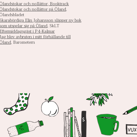
Ölandstokar och nollåttor, Booktrack
Ölandstokar och nollåttor på Öland
,
Ölandsbladet
Skarabördiga Elin Johansson släpper ny bok
som utspelar sig på Öland
, SkLT
Eftermiddagsgäst i P4-Kalmar
Jag blev avbruten i mitt förhållande till
Öland
, Barometern