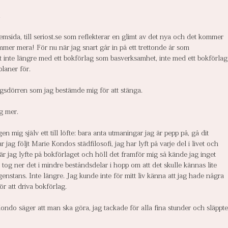
.
msida, till seriost.se som reflekterar en glimt av det nya och det kommer 
mmer mera! För nu när jag snart går in på ett trettonde år som 
t inte längre med ett bokförlag som basverksamhet, inte med ett bokförlag
planer för.
gsdörren som jag bestämde mig för att stänga. 
ag mer.
 mig själv ett till löfte: bara anta utmaningar jag är pepp på, gå dit 
ar jag följt Marie Kondos städfilosofi, jag har lyft på varje del i livet och 
är jag lyfte på bokförlaget och höll det framför mig så kände jag inget 
ag tog ner det i mindre beståndsdelar i hopp om att det skulle kännas lite 
nstans. Inte längre. Jag kunde inte för mitt liv känna att jag hade några 
ör att driva bokförlag.
ndo säger att man ska göra, jag tackade för alla fina stunder och släppte