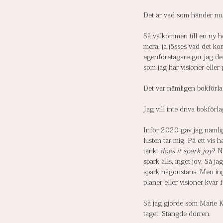
Det är vad som händer nu
Så välkommen till en ny he
mera, ja jösses vad det ko
egenföretagare gör jag de
som jag har visioner eller 
Det var nämligen bokförla
Jag vill inte driva bokförl
Inför 2020 gav jag nämligen
lusten tar mig. På ett vis h
tänkt 
does it spark joy
? N
spark alls, inget joy. Så j
spark någonstans. Men inge
planer eller visioner kvar f
Så jag gjorde som Marie Ko
taget. Stängde dörren.