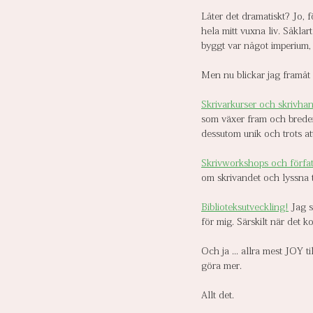
Låter det dramatiskt? Jo, f
hela mitt vuxna liv. Såkla
byggt var något imperium, 
Men nu blickar jag framåt 
Skrivarkurser och skrivha
som växer fram och breder 
dessutom unik och trots att
Skrivworkshops och förfat
om skrivandet och lyssna ti
Biblioteksutveckling!
 Jag 
för mig. Särskilt när det 
Och ja ... allra mest JOY ti
göra mer.
Allt det.