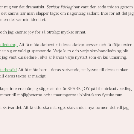
ör mig var det dramatiskt. 
Seriöst Förlag
 har varit den röda tråden genom 
rt det känns när man släpper taget om någonting sådant. Inte för att det jag
men det var min identitet.
och jag känner joy för så otroligt mycket annat.
ndledning!
 Att få möta skribenter i deras skrivprocesser och få följa texter 
ut sig är väldigt spännande. Varje kurs och varje skrivhandledning blir 
 jag varit kursledare i elva år känns varje nystart som en kul utmaning.
tarbesök!
 Att få möta barn i deras skrivande, att lyssna till deras tankar 
ll deras texter är mäktigt.
skojar inte ens när jag säger att det är SPARK JOY på biblioteksutveckling 
kommer till möjligheterna och utmaningarna i bibliotekens fysiska rum.
ll skrivandet. Att få utforska mitt eget skrivande i nya former, det vill jag 