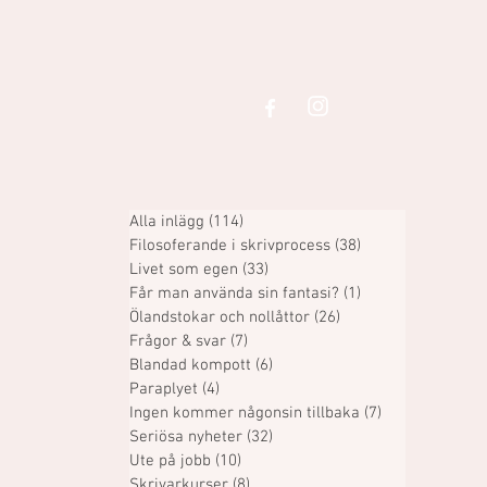
Alla inlägg
(114)
114 inlägg
Filosoferande i skrivprocess
(38)
38 inlägg
Livet som egen
(33)
33 inlägg
Får man använda sin fantasi?
(1)
1 inlägg
Ölandstokar och nollåttor
(26)
26 inlägg
Frågor & svar
(7)
7 inlägg
Blandad kompott
(6)
6 inlägg
Paraplyet
(4)
4 inlägg
Ingen kommer någonsin tillbaka
(7)
7 inlägg
Seriösa nyheter
(32)
32 inlägg
Ute på jobb
(10)
10 inlägg
Skrivarkurser
(8)
8 inlägg