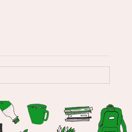
Seriöst firar 18 år!