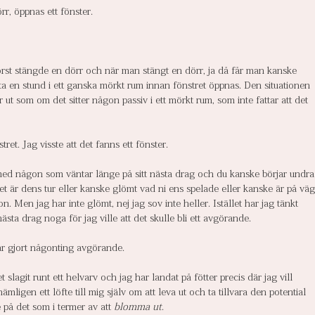
r, öppnas ett fönster.
örst stängde en dörr och när man stängt en dörr, ja då får man kanske 
itta en stund i ett ganska mörkt rum innan fönstret öppnas. Den situationen 
r ut som om det sitter någon passiv i ett mörkt rum, som inte fattar att det 
ret. Jag visste att det fanns ett fönster.
 med någon som väntar länge på sitt nästa drag och du kanske börjar undra
 är dens tur eller kanske glömt vad ni ens spelade eller kanske är på väg
. Men jag har inte glömt, nej jag sov inte heller. Istället har jag tänkt 
sta drag noga för jag ville att det skulle bli ett avgörande.
ar gjort någonting avgörande.
 slagit runt ett helvarv och jag har landat på fötter precis där jag vill 
mligen ett löfte till mig själv om att leva ut och ta tillvara den potential 
 på det som i termer av att 
blomma ut
. 