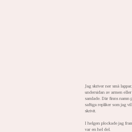
Jag skriver ner små lappar,
undersidan av armen eller i
samlade. Där finns namn på 
saftiga repliker som jag vi
skrivit.
I helgen plockade jag fram
var en hel del. 