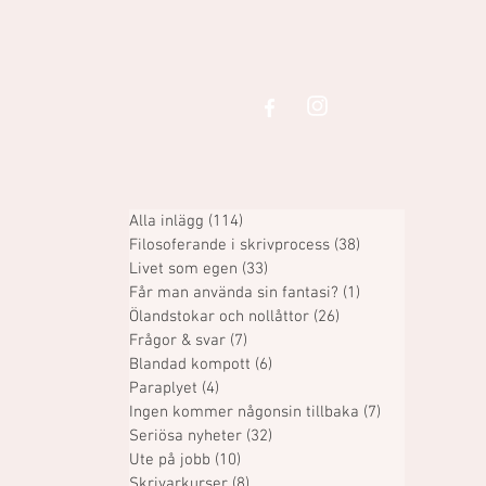
Alla inlägg
(114)
114 inlägg
Filosoferande i skrivprocess
(38)
38 inlägg
Livet som egen
(33)
33 inlägg
Får man använda sin fantasi?
(1)
1 inlägg
Ölandstokar och nollåttor
(26)
26 inlägg
Frågor & svar
(7)
7 inlägg
Blandad kompott
(6)
6 inlägg
Paraplyet
(4)
4 inlägg
Ingen kommer någonsin tillbaka
(7)
7 inlägg
Seriösa nyheter
(32)
32 inlägg
Ute på jobb
(10)
10 inlägg
Skrivarkurser
(8)
8 inlägg